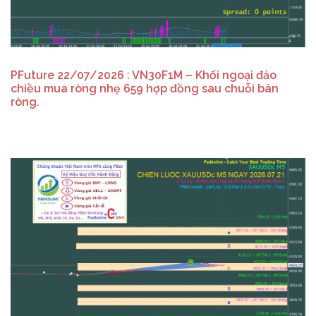
PFuture 22/07/2026 : VN30F1M – Khối ngoại đảo
chiều mua ròng nhẹ 659 hợp đồng sau chuỗi bán
ròng.