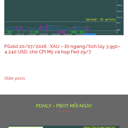
PGold 20/07/2026 : XAU – Đi ngang/tích lũy 3.950–
4.240 USD, chờ CPI Mỹ và họp Fed 29/7
Older posts
Posts
navigation
PDAILY – PBOT MỖI NGÀY