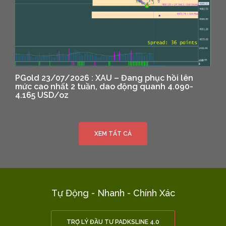
PGold 23/07/2026 : XAU – Đang phục hồi lên
mức cao nhất 2 tuần, dao động quanh 4.090-
4.165 USD/oz
XEM TẤT CẢ
Tự Động - Nhanh - Chính Xác
TRỢ LÝ ĐẦU TƯ PADKSLINE 4.0