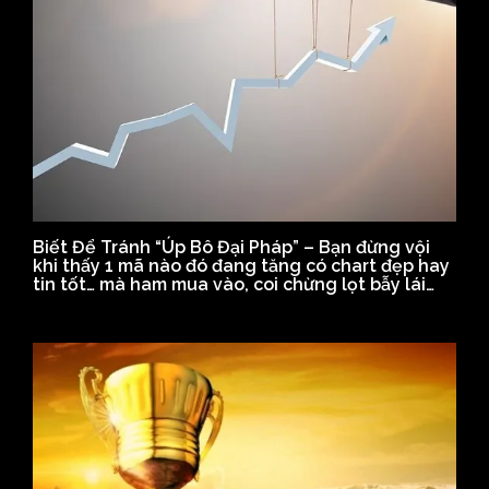
Biết Để Tránh “Úp Bô Đại Pháp” – Bạn đừng vội
khi thấy 1 mã nào đó đang tăng có chart đẹp hay
tin tốt… mà ham mua vào, coi chừng lọt bẫy lái…