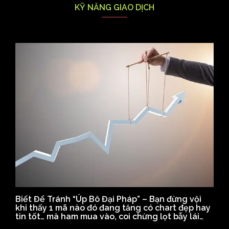
KỸ NĂNG GIAO DỊCH
Biết Để Tránh “Úp Bô Đại Pháp” – Bạn đừng vội
khi thấy 1 mã nào đó đang tăng có chart đẹp hay
tin tốt… mà ham mua vào, coi chừng lọt bẫy lái…