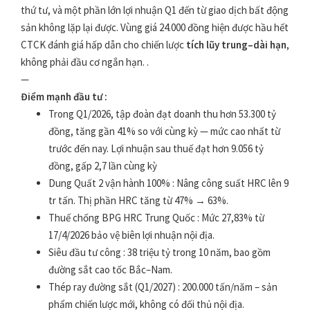
thứ tư, và một phần lớn lợi nhuận Q1 đến từ giao dịch bất động
sản không lặp lại được. Vùng giá 24.000 đồng hiện được hầu hết
CTCK đánh giá hấp dẫn cho chiến lược
tích lũy trung–dài hạn
,
không phải đầu cơ ngắn hạn. .
—
Điểm mạnh đầu tư :
Trong Q1/2026, tập đoàn đạt doanh thu hơn 53.300 tỷ
đồng, tăng gần 41% so với cùng kỳ — mức cao nhất từ
trước đến nay. Lợi nhuận sau thuế đạt hơn 9.056 tỷ
đồng, gấp 2,7 lần cùng kỳ
Dung Quất 2 vận hành 100% : Nâng công suất HRC lên 9
tr tấn. Thị phần HRC tăng từ 47% → 63%.
Thuế chống BPG HRC Trung Quốc : Mức 27,83% từ
17/4/2026 bảo vệ biên lợi nhuận nội địa.
Siêu đầu tư công : 38 triệu tỷ trong 10 năm, bao gồm
đường sắt cao tốc Bắc–Nam.
Thép ray đường sắt (Q1/2027) : 200.000 tấn/năm – sản
phẩm chiến lược mới, không có đối thủ nội địa.