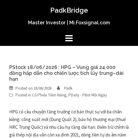
Skip
PadkBridge
to
content
Master Investor | Mi.Foxsignal.com
PStock 18/06/2026 : HPG – Vùng giá 24.000
đồng hấp dẫn cho chiến lược tích lũy trung–dài
hạn
Posted on
18/06/2026
Padk
Posted in
Cổ Phiếu Tiềm Năng
,
PDaily - PBot Mỗi Ngày
HPG có câu chuyện tăng trưởng cơ bản thực sự với ba chân
kiềng: công suất mới (Dung Quất 2), bảo hộ thương mại (thuế
HRC Trung Quốc) và nhu cầu hạ tầng dài hạn. Điểm trừ chính là
giá thép nội địa vẫn còn xa đỉnh 2021, dòng tiền tự do âm năm