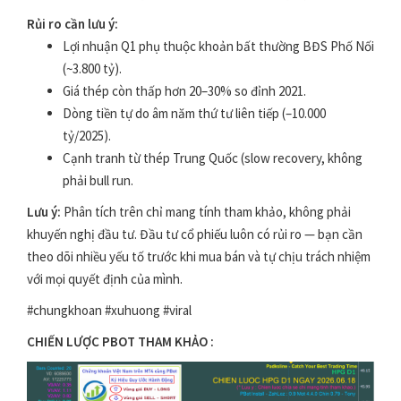
Rủi ro cần lưu ý:
Lợi nhuận Q1 phụ thuộc khoản bất thường BĐS Phố Nối
(~3.800 tỷ).
Giá thép còn thấp hơn 20–30% so đỉnh 2021.
Dòng tiền tự do âm năm thứ tư liên tiếp (–10.000
tỷ/2025).
Cạnh tranh từ thép Trung Quốc (slow recovery, không
phải bull run.
Lưu ý:
Phân tích trên chỉ mang tính tham khảo, không phải
khuyến nghị đầu tư. Đầu tư cổ phiếu luôn có rủi ro — bạn cần
theo dõi nhiều yếu tố trước khi mua bán và tự chịu trách nhiệm
với mọi quyết định của mình.
#chungkhoan #xuhuong #viral
CHIẾN LƯỢC PBOT THAM KHẢO :